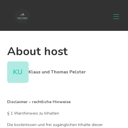
Home
About host
Overview
Map
Gallery
Rates
KU
Klaus und Thomas Pelster
Availability
Reviews
Contact
Disclaimer – rechtliche Hinweise
§ 1 Warnhinweis zu Inhalten
Die kostenlosen und frei zugänglichen Inhalte dieser